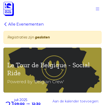
Overslaan naar inhoud
Alle Evenementen
Registraties zijn
gesloten
Le Tour de Belgique - Social
Ride
Powered by 'Belgian Crew'
juli 2025
Aan de kalender toevoegen:
21
09:00
12:30