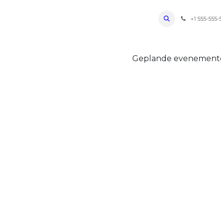
ro Oudenaarde
Foto's 2026
Parcours
Bevoorradingen
FAQ
Regle
+1 555-555-
Geplande evenemen