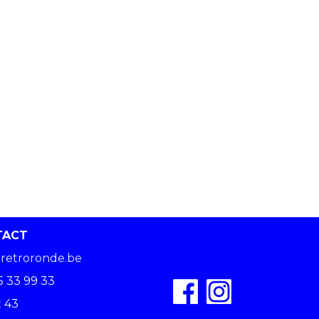
TACT
retroronde.be
5 33 99 33
 43