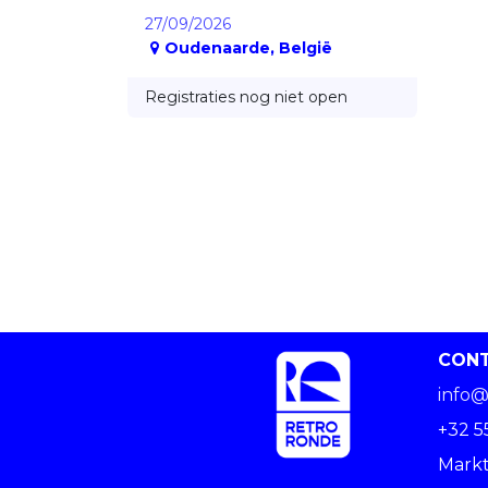
27/09/2026
Oudenaarde
,
België
Registraties nog niet open
CON
info@
+32 5
Markt