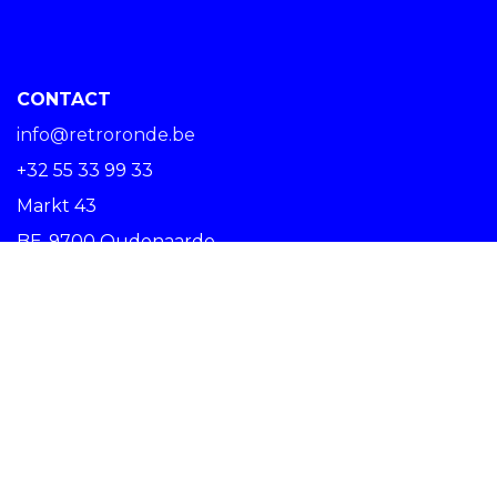
CONTACT
info@retroronde.be
+32 55 33 99 33
Markt 43
BE-9700 Oudenaarde
SPREAD THE RIDE #RETRORONDE
Copyright © Centrum Ronde van Vlaanderen vzw -
Nederlands (BE)
Oudenaarde