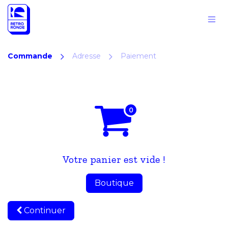
Se rendre au contenu
Commande
Adresse
Paiement
Votre panier est vide !
Boutique
Continuer