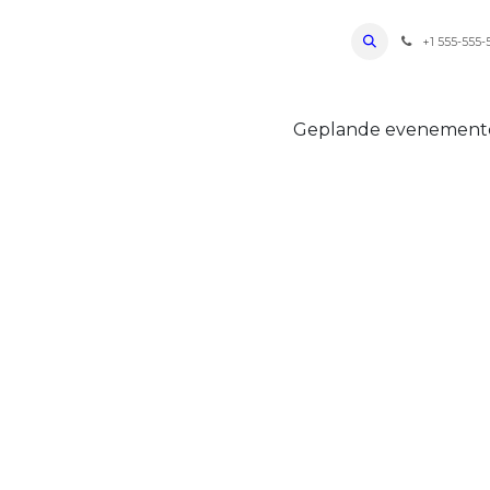
ro Oudenaarde
Foto's 2026
Parcours
Bevoorradingen
FAQ
Regle
+1 555-555-
Geplande evenemen