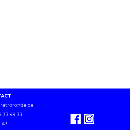
TACT
retroronde.be
5 33 99 33
 43