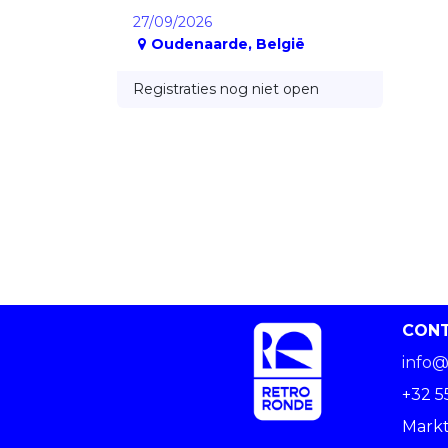
27/09/2026
Oudenaarde
,
België
Registraties nog niet open
CON
info@
+32 5
Markt