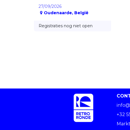
27/09/2026
Oudenaarde
,
België
Registraties nog niet open
CON
info@
+32 5
Markt