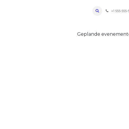
ro Oudenaarde
Foto's 2026
Parcours
Bevoorradingen
FAQ
Regle
+1 555-555-
Geplande evenemen