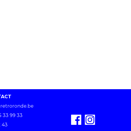
TACT
retroronde.be
5 33 99 33
 43