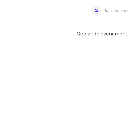
ro Oudenaarde
Foto's 2026
Parcours
Bevoorradingen
FAQ
Regle
+1 555-555-
Geplande evenemen