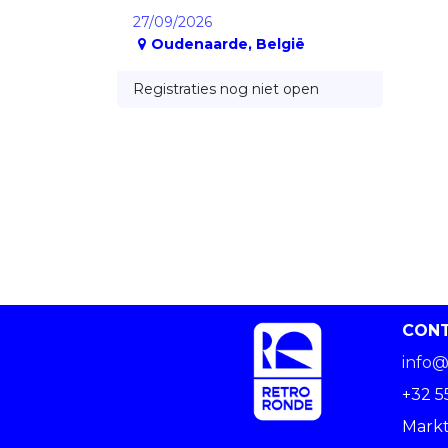
27/09/2026
Oudenaarde
,
België
Registraties nog niet open
CON
info@
+32 5
Markt