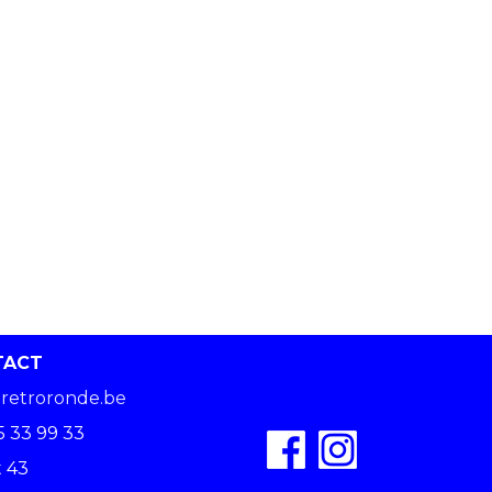
TACT
retroronde.be
5 33 99 33
 43