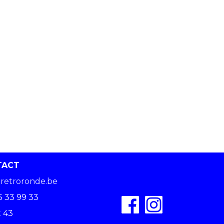
TACT
retroronde.be
5 33 99 33
 43