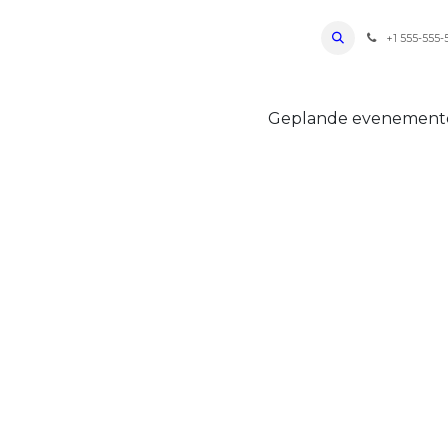
ro Oudenaarde
Foto's 2026
Parcours
Bevoorradingen
FAQ
Regle
+1 555-555-
Geplande evenemen