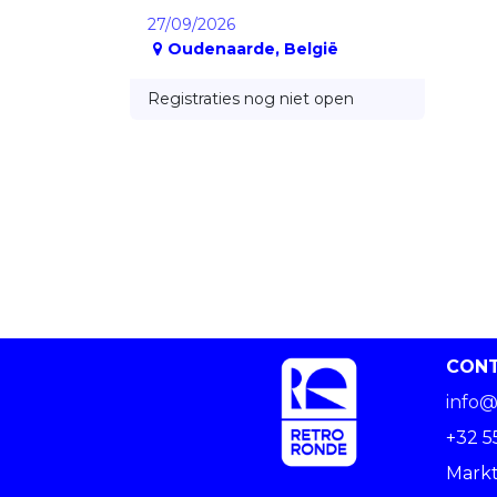
27/09/2026
Oudenaarde
,
België
Registraties nog niet open
CON
info@
+32 5
Markt