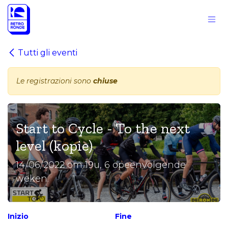
Passa al contenuto
Tutti gli eventi
Le registrazioni sono
chiuse
Start to Cycle - To the next
level (kopie)
14/06/2022 om 19u, 6 opeenvolgende
weken.
Inizio
Fine