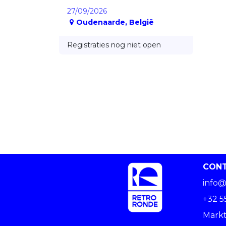
27/09/2026
Oudenaarde
,
België
Registraties nog niet open
CON
info@
+32 5
Markt