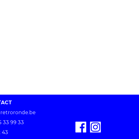
TACT
retroronde.be
5 33 99 33
 43