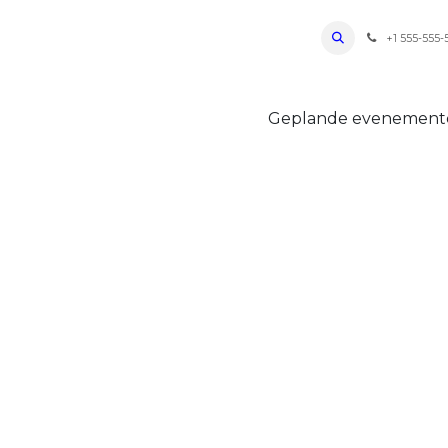
ro Oudenaarde
Foto's 2026
Parcours
Bevoorradingen
FAQ
Regle
+1 555-555-
Geplande evenemen