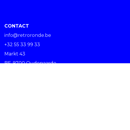
CONTACT
info@retroronde.be
+32 55 33 99 33
Markt 43
BE-9700 Oudenaarde
SPREAD THE RIDE #RETRORONDE
Copyright © Centrum Ronde van Vlaanderen vzw -
Nederlands (BE)
Oudenaarde