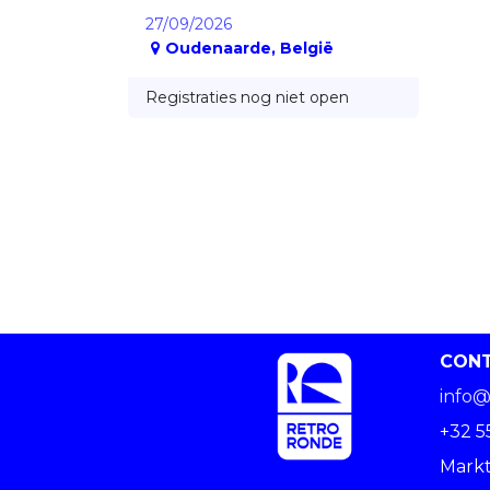
27/09/2026
Oudenaarde
,
België
Registraties nog niet open
CON
info@
+32 5
Markt