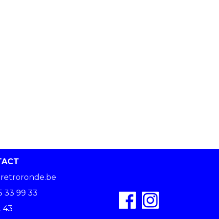
TACT
retroronde.be
5 33 99 33
 43