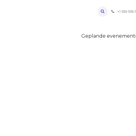
ro Oudenaarde
Foto's 2026
Parcours
Bevoorradingen
FAQ
Regle
+1 555-555-
Geplande evenemen