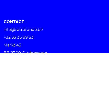
CONTACT
info@retroronde.be
+32 55 33 99 33
Markt 43
BE-9700 Oudenaarde
SPREAD THE RIDE #RETRORONDE
Copyright © Centrum Ronde van Vlaanderen vzw -
Nederlands (BE)
Oudenaarde