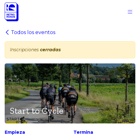
Ir al contenido
Todos los eventos
Inscripciones
cerradas
Start to Cycle
Empieza
Termina