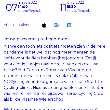
mayo 2022
junio 2022
07
11
14:00
15:30
Europe/Brussels
Europe/Brussels
Añadir al calendario:
Jouw persoonlijke begeleider
Als we dan toch iets positiefs moeten zien in de hele
pandemie, is het wel dat nog meer mensen de
liefde voor de fiets hebben (her)ontdekt. Zet jij
voorzichtig stapjes naar de start van een nieuwe
passie? Het Centrum Ronde van Vlaanderen
bundelt de krachten met Nicolas Callant van
NC.Cycling voor de organisatie van enkele Start to
Cycling-clinics. Nicolas is een gediplomeerd initiator
wielrennen en trainer bij zowel Isorex Cycling Club
als bij de Vlaamse Wielerschool.
Wat mag je verwachten van deze sessies?