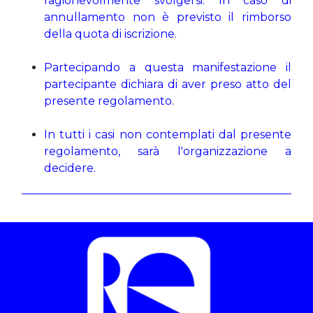
ragionevolmente svolgersi. In caso di
annullamento non è previsto il rimborso
della quota di iscrizione.
Partecipando a questa manifestazione il
partecipante dichiara di aver preso atto del
presente regolamento.
In tutti i casi non contemplati dal presente
regolamento, sarà l'organizzazione a
decidere.