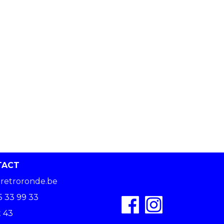
TACT
retroronde.be
5 33 99 33
 43