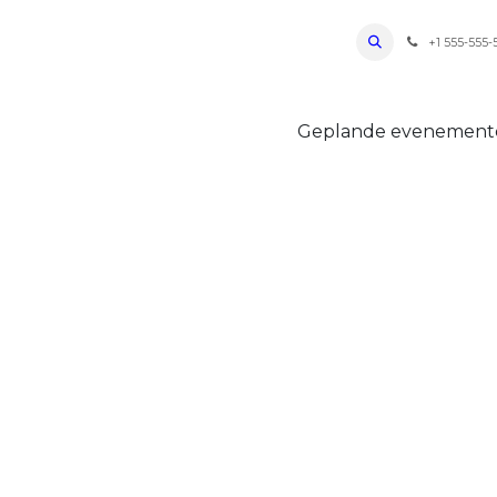
ro Oudenaarde
Foto's 2026
Parcours
Bevoorradingen
FAQ
Regle
+1 555-555-
Geplande evenemen