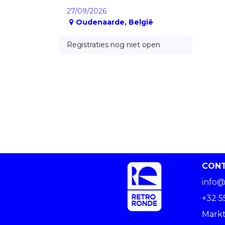
27/09/2026
Oudenaarde
,
België
Registraties nog niet open
CON
info@
+32 5
Markt