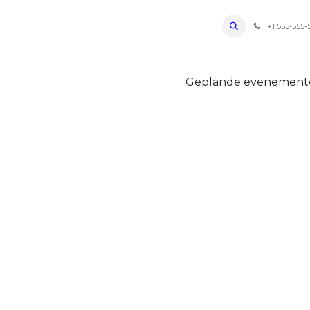
ro Oudenaarde
Foto's 2026
Parcours
Bevoorradingen
FAQ
Regle
+1 555-555-
Geplande evenemen