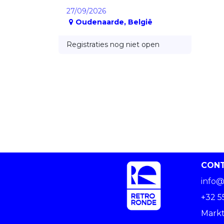
27/09/2026
Oudenaarde
,
België
Registraties nog niet open
CON
info@
+32 5
Markt