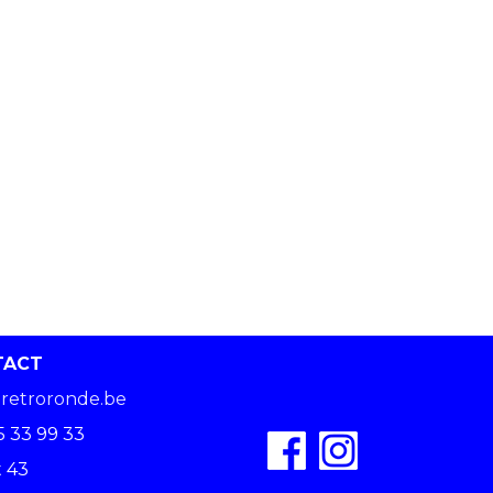
TACT
retroronde.be
5 33 99 33
 43