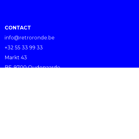
CONTACT
info@retroronde.be
+32 55 33 99 33
Markt 43
BE-9700 Oudenaarde
SPREAD THE RIDE #RETRORONDE
Copyright © Centrum Ronde van Vlaanderen vzw -
Nederlands (BE)
Oudenaarde