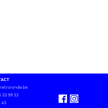
TACT
retroronde.be
5 33 99 33
 43