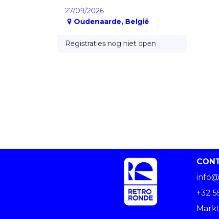
27/09/2026
Oudenaarde
,
België
Registraties nog niet open
CON
info@
+32 5
Markt