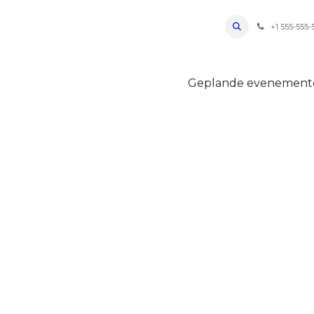
ro Oudenaarde
Foto's 2026
Parcours
Bevoorradingen
FAQ
Regle
+1 555-555-
Geplande evenemen