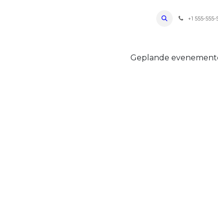
ro Oudenaarde
Foto's 2026
Parcours
Bevoorradingen
FAQ
Regle
+1 555-555-
Geplande evenemen