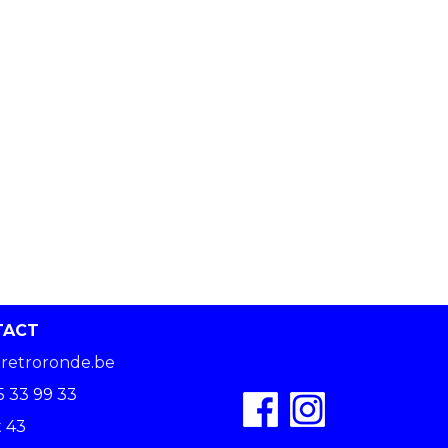
TACT
retroronde.be
5 33 99 33
 43