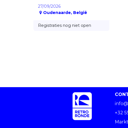
27/09/2026
Oudenaarde
,
België
Registraties nog niet open
CON
info@
+32 5
Markt