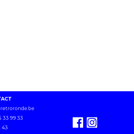
TACT
retroronde.be
5 33 99 33
 43