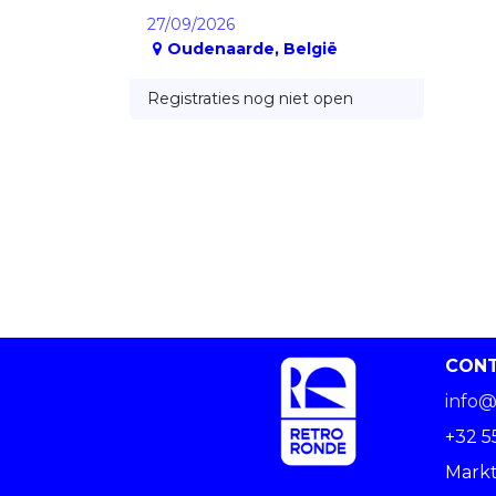
27/09/2026
Oudenaarde
,
België
Registraties nog niet open
CON
info@
+32 5
Markt