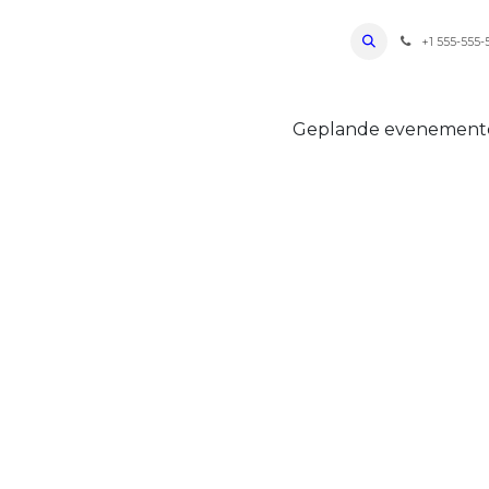
ro Oudenaarde
Foto's 2026
Parcours
Bevoorradingen
FAQ
Regle
+1 555-555-
Geplande evenemen