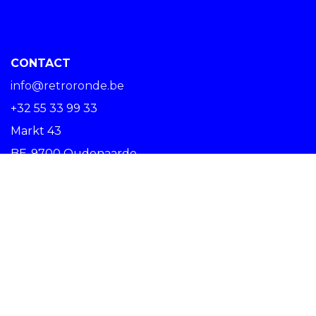
CONTACT
info@retroronde.be
+32 55 33 99 33
Markt 43
BE-9700 Oudenaarde
SPREAD THE RIDE #RETRORONDE
Copyright © Centrum Ronde van Vlaanderen vzw -
Nederlands (BE)
Oudenaarde