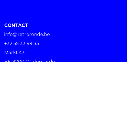
CONTACT
info@retroronde.be
+32 55 33 99 33
Markt 43
BE-9700 Oudenaarde
SPREAD THE RIDE #RETRORONDE
Copyright © Centrum Ronde van Vlaanderen vzw -
Nederlands (BE)
Oudenaarde