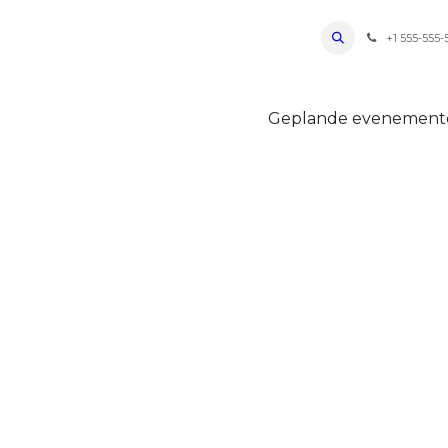
ro Oudenaarde
Foto's 2026
Parcours
Bevoorradingen
FAQ
Regle
+1 555-555-
Geplande evenemen