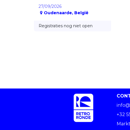
27/09/2026
Oudenaarde
,
België
Registraties nog niet open
CON
info@
+32 5
Markt