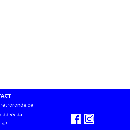
TACT
retroronde.be
5 33 99 33
 43