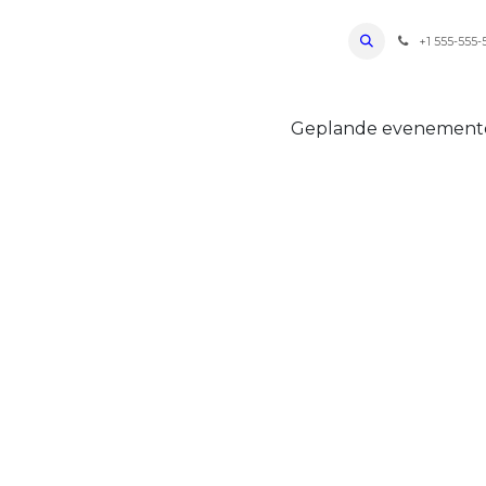
ro Oudenaarde
Foto's 2026
Parcours
Bevoorradingen
FAQ
Regle
+1 555-555-
Geplande evenemen