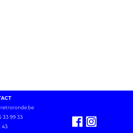
TACT
retroronde.be
5 33 99 33
 43