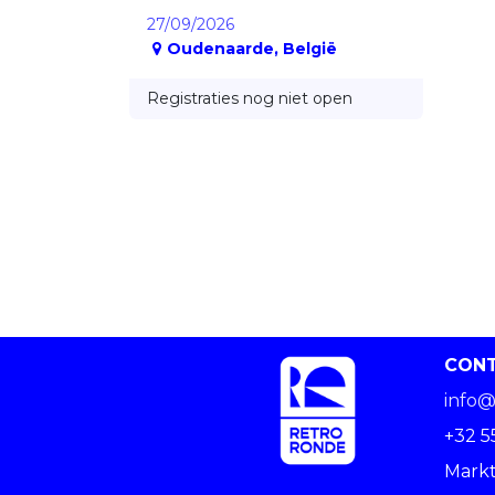
27/09/2026
Oudenaarde
,
België
Registraties nog niet open
CON
info@
+32 5
Markt