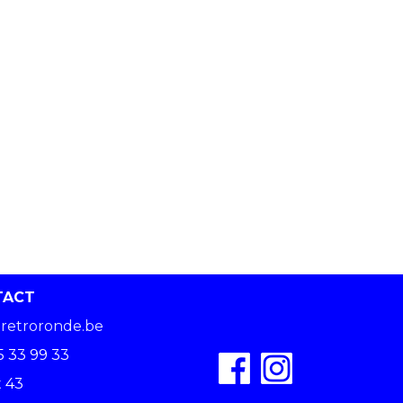
TACT
retroronde.be
5 33 99 33
 43