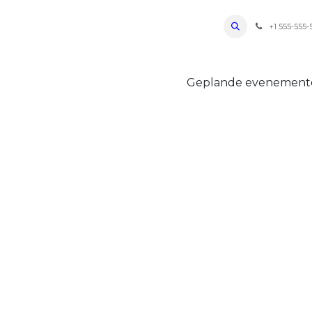
ro Oudenaarde
Foto's 2026
Parcours
Bevoorradingen
FAQ
Regle
+1 555-555-
Geplande evenemen