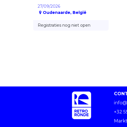
27/09/2026
Oudenaarde
,
België
Registraties nog niet open
CON
info@
+32 5
Markt