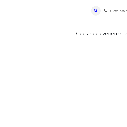
ro Oudenaarde
Foto's 2026
Parcours
Bevoorradingen
FAQ
Regle
+1 555-555-
Geplande evenemen