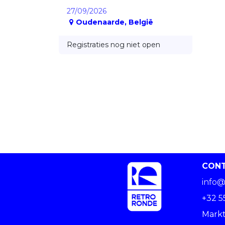
27/09/2026
Oudenaarde
,
België
Registraties nog niet open
CON
info@
+32 5
Markt