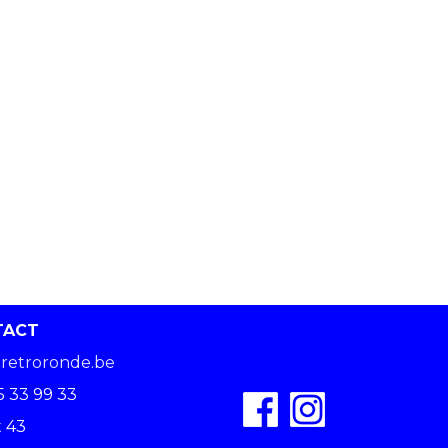
TACT
retroronde.be
5 33 99 33
 43