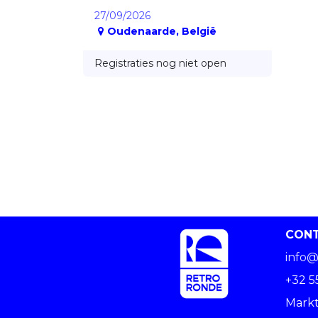
27/09/2026
Oudenaarde
,
België
Registraties nog niet open
CON
info@
+32 5
Markt