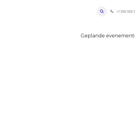
ro Oudenaarde
Foto's 2026
Parcours
Bevoorradingen
FAQ
Regle
+1 555-555-
Geplande evenemen