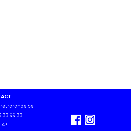
TACT
retroronde.be
5 33 99 33
 43