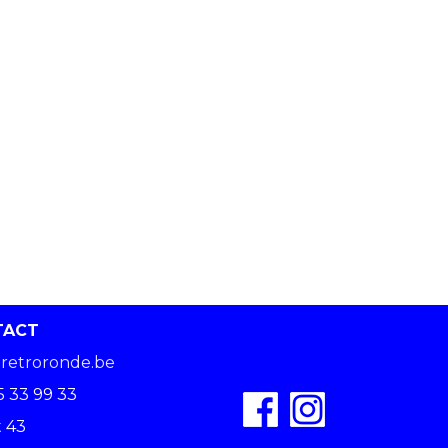
TACT
retroronde.be
5 33 99 33
 43