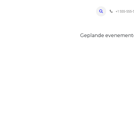
ro Oudenaarde
Foto's 2026
Parcours
Bevoorradingen
FAQ
Regle
+1 555-555-
Geplande evenemen