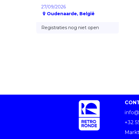
27/09/2026
Oudenaarde
,
België
Registraties nog niet open
CON
info@
+32 5
Markt