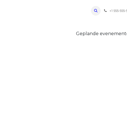
ro Oudenaarde
Foto's 2026
Parcours
Bevoorradingen
FAQ
Regle
+1 555-555-
Geplande evenemen