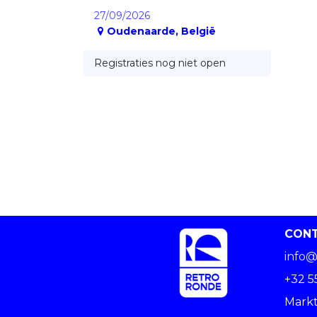
27/09/2026
Oudenaarde
,
België
Registraties nog niet open
CON
info@
+32 5
Markt