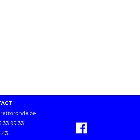
TACT
retroronde.be
5 33 99 33
 43