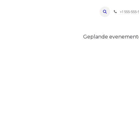
ro Oudenaarde
Foto's 2026
Parcours
Bevoorradingen
FAQ
Regle
+1 555-555-
Geplande evenemen