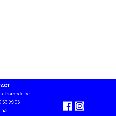
TACT
retroronde.be
5 33 99 33
 43