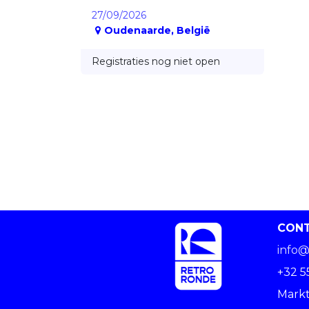
27/09/2026
Oudenaarde
,
België
Registraties nog niet open
CON
info@
+32 5
Markt