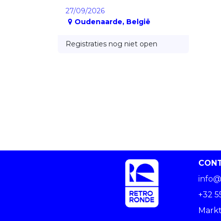
27/09/2026
Oudenaarde
,
België
Registraties nog niet open
CON
info@
+32 5
Markt