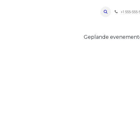
ro Oudenaarde
Foto's 2026
Parcours
Bevoorradingen
FAQ
Regle
+1 555-555-
Geplande evenemen