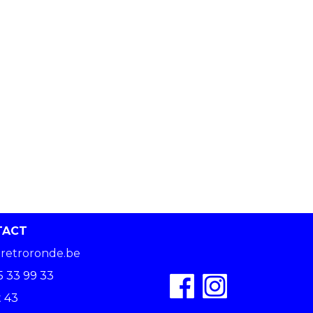
TACT
retroronde.be
5 33 99 33
 43