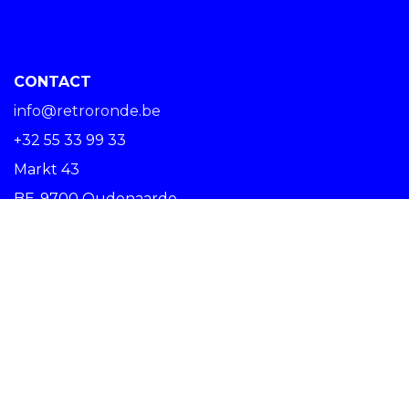
CONTACT
info@retroronde.be
+32 55 33 99 33
Markt 43
BE-9700 Oudenaarde
SPREAD THE RIDE #RETRORONDE
Copyright © Centrum Ronde van Vlaanderen vzw -
Nederlands (BE)
Oudenaarde