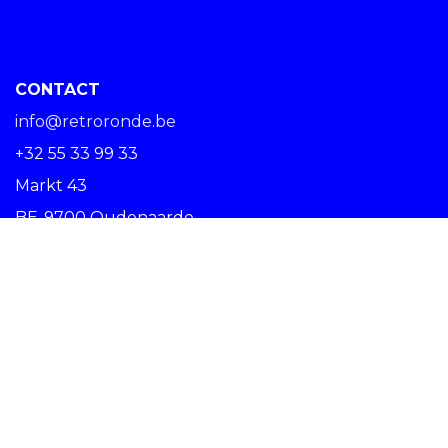
CONTACT
info@retroronde.be
+32 55 33 99 33
Markt 43
BE-9700 Oudenaarde
SPREAD THE RIDE #RETRORONDE
Copyright © Centrum Ronde van Vlaanderen vzw -
Nederlands (BE)
Oudenaarde