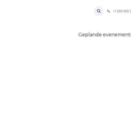
ro Oudenaarde
Foto's 2026
Parcours
Bevoorradingen
FAQ
Regle
+1 555-555-
Geplande evenemen