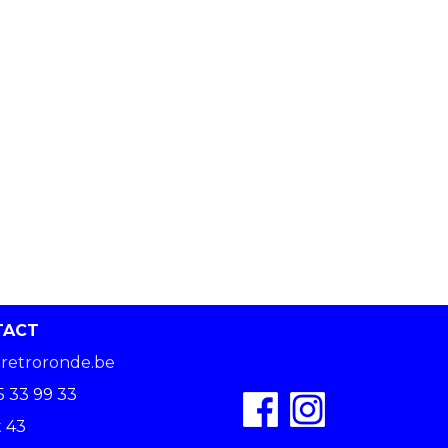
TACT
retroronde.be
5 33 99 33
 43