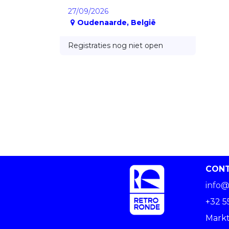
27/09/2026
Oudenaarde
,
België
Registraties nog niet open
CON
info@
+32 5
Markt