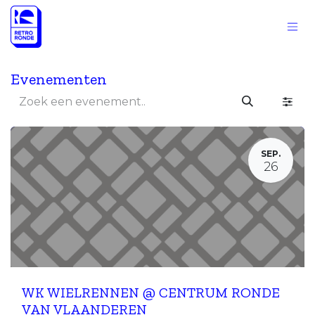
Overslaan naar inhoud
Evenementen
SEP.
26
WK WIELRENNEN @ CENTRUM RONDE
VAN VLAANDEREN