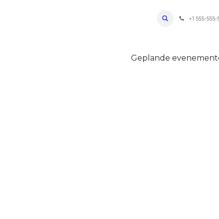
ro Oudenaarde
Foto's 2026
Parcours
Bevoorradingen
FAQ
Regle
+1 555-555-
Geplande evenemen