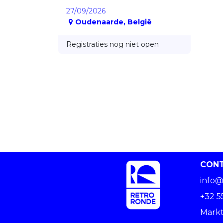
27/09/2026
Oudenaarde
,
België
Registraties nog niet open
CON
info@
+32 5
Markt