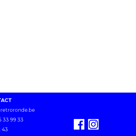
TACT
retroronde.be
5 33 99 33
 43