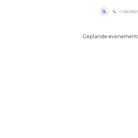
ro Oudenaarde
Foto's 2026
Parcours
Bevoorradingen
FAQ
Regle
+1 555-555-
Geplande evenemen