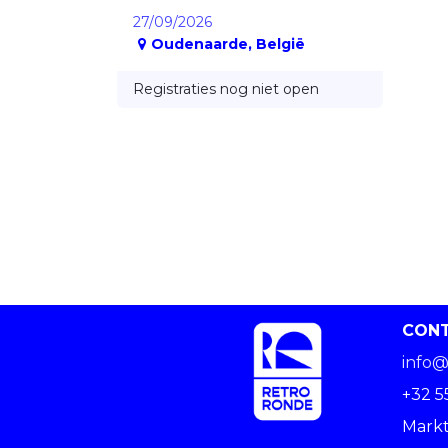
27/09/2026
Oudenaarde
,
België
Registraties nog niet open
CON
info@
+32 5
Markt