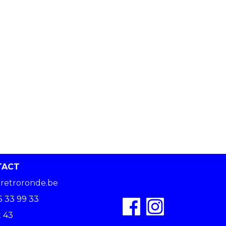
TACT
retroronde.be
5 33 99 33
 43