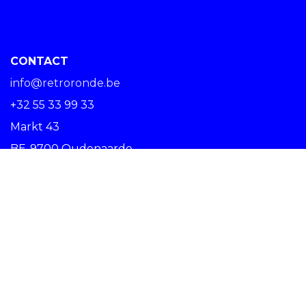
CONTACT
info@retroronde.be
+32 55 33 99 33
Markt 43
BE-9700 Oudenaarde
SPREAD THE RIDE #RETRORONDE
Copyright © Centrum Ronde van Vlaanderen vzw -
Nederlands (BE)
Oudenaarde