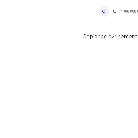
ro Oudenaarde
Foto's 2026
Parcours
Bevoorradingen
FAQ
Regle
+1 555-555-
Geplande evenemen