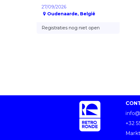
27/09/2026
Oudenaarde
,
België
Registraties nog niet open
CON
info@
+32 5
Markt