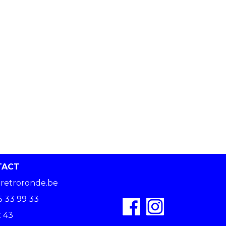
TACT
retroronde.be
5 33 99 33
 43