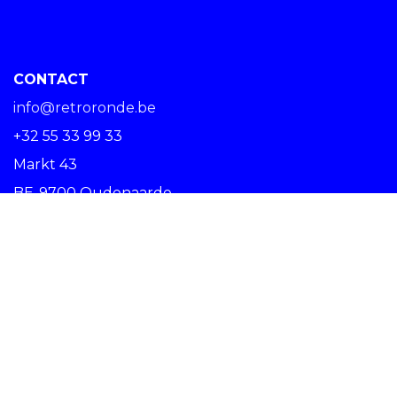
CONTACT
info@retroronde.be
+32 55 33 99 33
Markt 43
BE-9700 Oudenaarde
SPREAD THE RIDE #RETRORONDE
Copyright © Centrum Ronde van Vlaanderen vzw -
Nederlands (BE)
Oudenaarde