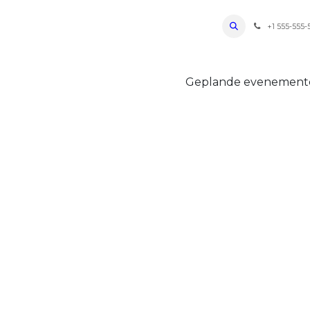
ro Oudenaarde
Foto's 2026
Parcours
Bevoorradingen
FAQ
Regle
+1 555-555-
Geplande evenemen