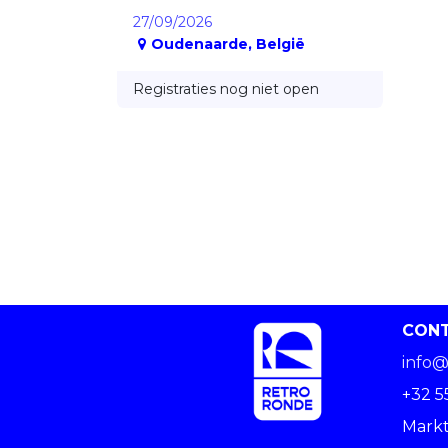
27/09/2026
Oudenaarde
,
België
Registraties nog niet open
CON
info@
+32 5
Markt