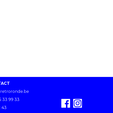
TACT
retroronde.be
5 33 99 33
 43