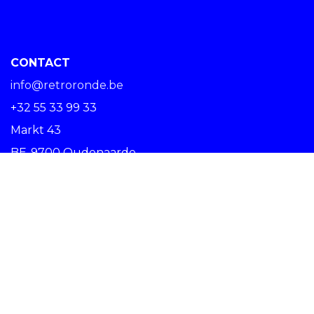
CONTACT
info@retroronde.be
+32 55 33 99 33
Markt 43
BE-9700 Oudenaarde
SPREAD THE RIDE #RETRORONDE
Copyright © Centrum Ronde van Vlaanderen vzw -
Nederlands (BE)
Oudenaarde