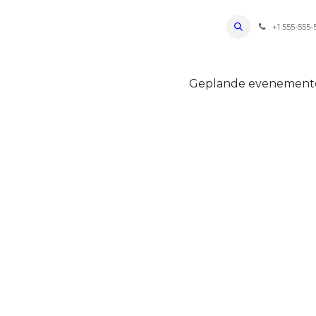
ro Oudenaarde
Foto's 2026
Parcours
Bevoorradingen
FAQ
Regle
+1 555-555-
Geplande evenemen