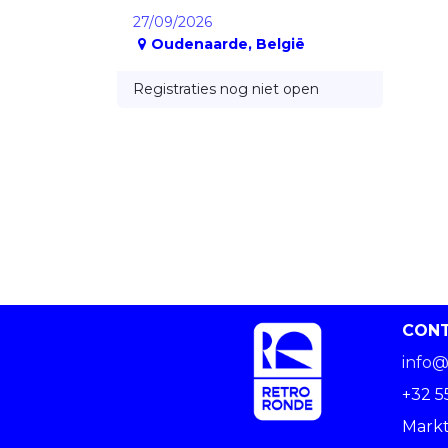
27/09/2026
Oudenaarde
,
België
Registraties nog niet open
CON
info@
+32 5
Markt