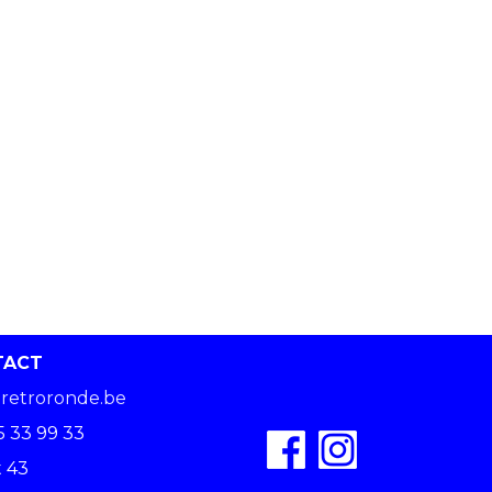
TACT
retroronde.be
5 33 99 33
 43