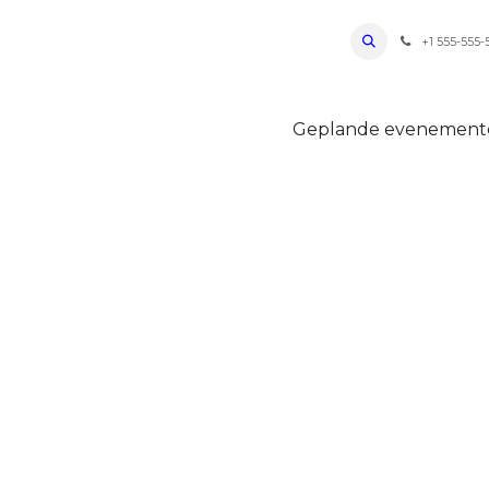
ro Oudenaarde
Foto's 2026
Parcours
Bevoorradingen
FAQ
Regle
+1 555-555-
Geplande evenemen