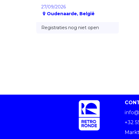
27/09/2026
Oudenaarde
,
België
Registraties nog niet open
CON
info@
+32 5
Markt