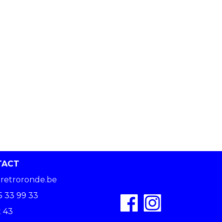
TACT
retroronde.be
5 33 99 33
 43