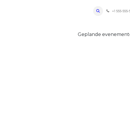
ro Oudenaarde
Foto's 2026
Parcours
Bevoorradingen
FAQ
Regle
+1 555-555-
Geplande evenemen