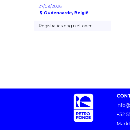
27/09/2026
Oudenaarde
,
België
Registraties nog niet open
CON
info@
+32 5
Markt