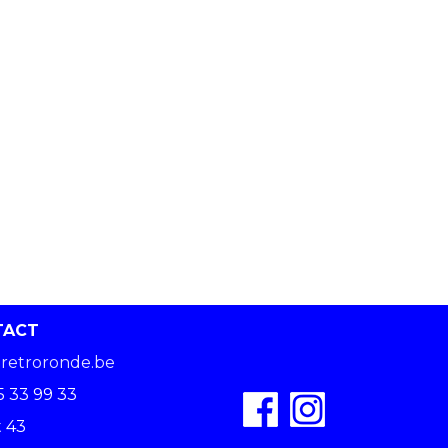
TACT
retroronde.be
5 33 99 33
 43