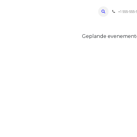
ro Oudenaarde
Foto's 2026
Parcours
Bevoorradingen
FAQ
Regle
+1 555-555-
Geplande evenemen