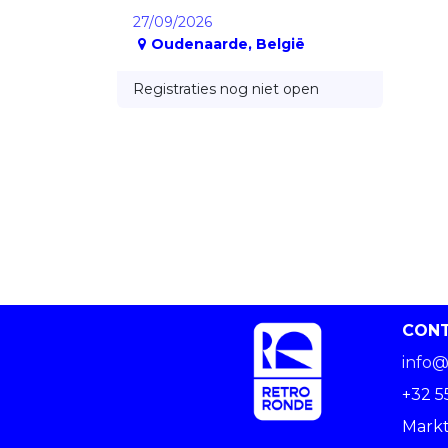
27/09/2026
Oudenaarde
,
België
Registraties nog niet open
CON
info@
+32 5
Markt