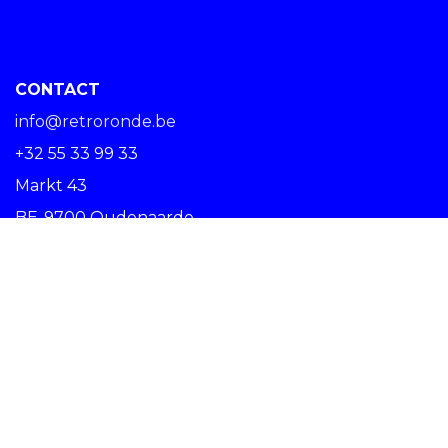
CONTACT
info@retroronde.be
+32 55 33 99 33
Markt 43
BE-9700 Oudenaarde
SPREAD THE RIDE #RETRORONDE
Copyright © Centrum Ronde van Vlaanderen vzw -
Nederlands (BE)
Oudenaarde