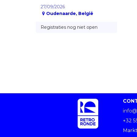
27/09/2026
Oudenaarde
,
België
Registraties nog niet open
CON
info@
+32 5
Markt