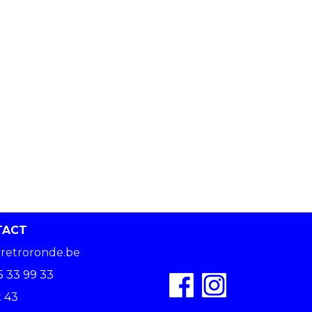
TACT
retroronde.be
5 33 99 33
 43