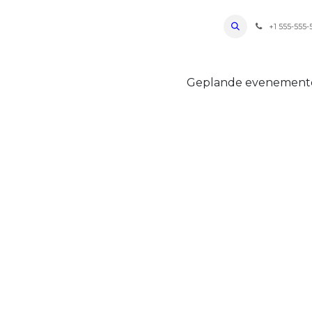
ro Oudenaarde
Foto's 2026
Parcours
Bevoorradingen
FAQ
Regle
+1 555-555-
Geplande evenemen