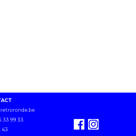
TACT
retroronde.be
5 33 99 33
 43