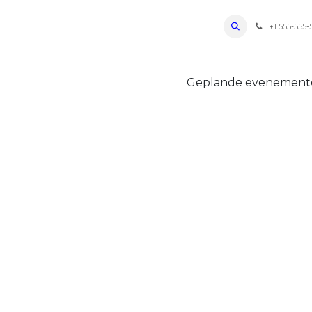
ro Oudenaarde
Foto's 2026
Parcours
Bevoorradingen
FAQ
Regle
+1 555-555-
Geplande evenemen