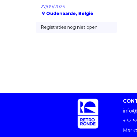
27/09/2026
Oudenaarde
,
België
Registraties nog niet open
CON
info@
+32 5
Markt